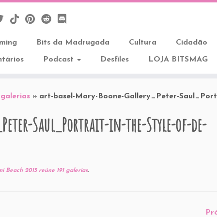
aming
Bits da Madrugada
Cultura
Cidadão
tários
Podcast
Desfiles
LOJA BITSMAG
galerias
»
art-basel-Mary-Boone-Gallery_Peter-Saul_Portr
Peter-Saul_Portrait-in-the-Style-of-de-
i Beach 2015 reúne 191 galerias
.
Pr