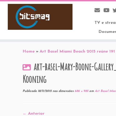
TV e stre
Documen
Skip
to
Home
»
Art Basel Miami Beach 2015 reúne 191 
content
art-basel-Mary-Boone-Gallery_
Kooning
Publicado
18/11/2015
nas dimensões
686 × 985
em
Art Basel Miam
← Anterior