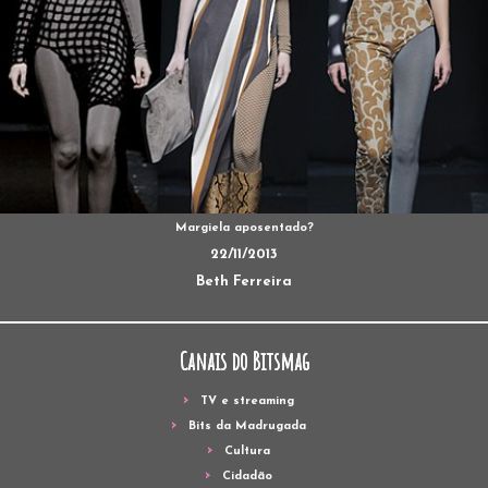
Margiela aposentado?
22/11/2013
Beth Ferreira
Canais do Bitsmag
TV e streaming
Bits da Madrugada
Cultura
Cidadão