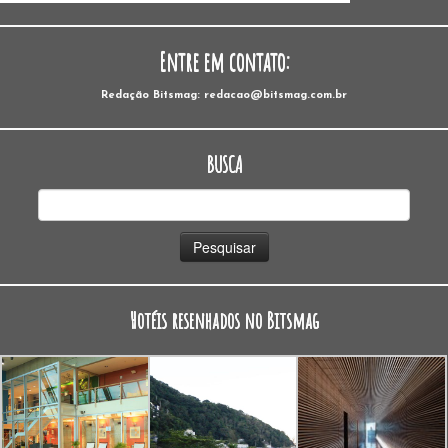
Entre em contato:
Redação Bitsmag: redacao@bitsmag.com.br
BUSCA
Pesquisar
por:
Hotéis resenhados no Bitsmag