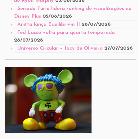
de Ryan Murphy
05/08/2026
Seriado Fúria lidera ranking de visualizações na
Disney Plus
05/08/2026
Anitta lança Equilibrivm II
28/07/2026
Ted Lasso volta para quarta temporada
28/07/2026
Universo Circular – Jocy de Oliveira
27/07/2026