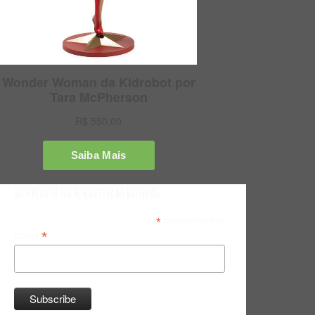
Inscreva-se na Newsletter do Bitsmag
*
indicates required
*
Email