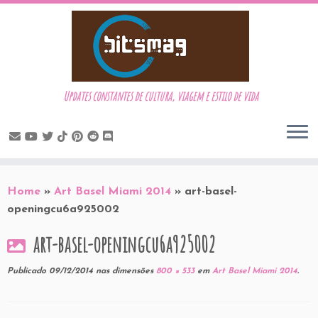
Updates constantes de cultura, viagem e estilo de vida
Skip
to
Home
»
Art Basel Miami 2014
»
art-basel-
content
openingcu6a925002
art-basel-openingcu6a925002
Publicado
09/12/2014
nas dimensões
800 × 533
em
Art Basel Miami 2014
.