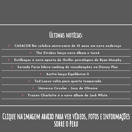
Últimas notícias:
CASACOR Rio celebra aniversário de 35 anos em novo endereço
The Strokes lança novo álbum e turnê
Estilhaços é nova aposta de thriller psicológico de Ryan Murphy
Seriado Fúria lidera ranking de visualizações na Disney Plus
Anitta lança Equilibrivm II
Ted Lasso volta para quarta temporada
Universo Circular – Jocy de Oliveira
Frozen Charlotte é o novo álbum de Jack White
Clique na imagem abaixo para ver vídeos, fotos e informações
sobre o Peru