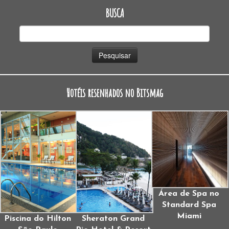
BUSCA
Pesquisar
por:
Hotéis resenhados no Bitsmag
Área de Spa no
Standard Spa
Miami
Piscina do Hilton
Sheraton Grand