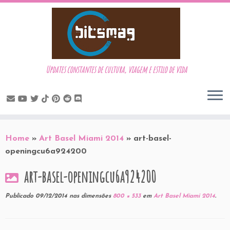
Updates constantes de cultura, viagem e estilo de vida
Skip
to
Home
»
Art Basel Miami 2014
»
art-basel-
content
openingcu6a924200
art-basel-openingcu6a924200
Publicado
09/12/2014
nas dimensões
800 × 533
em
Art Basel Miami 2014
.