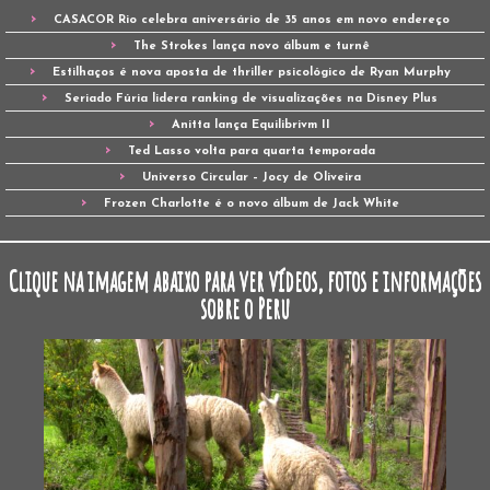
CASACOR Rio celebra aniversário de 35 anos em novo endereço
The Strokes lança novo álbum e turnê
Estilhaços é nova aposta de thriller psicológico de Ryan Murphy
Seriado Fúria lidera ranking de visualizações na Disney Plus
Anitta lança Equilibrivm II
Ted Lasso volta para quarta temporada
Universo Circular – Jocy de Oliveira
Frozen Charlotte é o novo álbum de Jack White
Clique na imagem abaixo para ver vídeos, fotos e informações
sobre o Peru