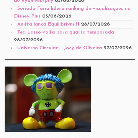
de Ryan Murphy
05/08/2026
Seriado Fúria lidera ranking de visualizações na
Disney Plus
05/08/2026
Anitta lança Equilibrivm II
28/07/2026
Ted Lasso volta para quarta temporada
28/07/2026
Universo Circular – Jocy de Oliveira
27/07/2026