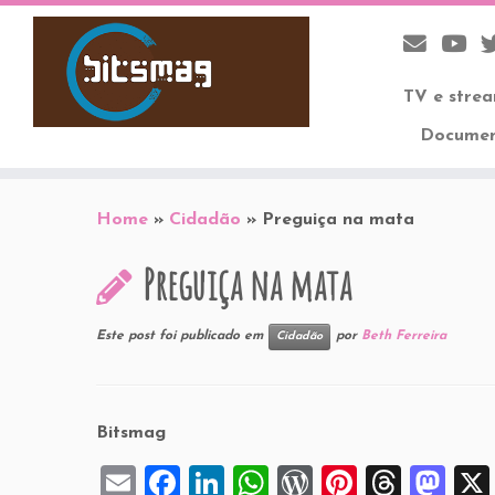
TV e stre
Documen
Skip
to
Home
»
Cidadão
»
Preguiça na mata
content
Preguiça na mata
Este post foi publicado em
por
Beth Ferreira
Cidadão
Bitsmag
E
F
Li
W
W
Pi
T
M