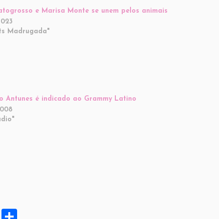
togrosso e Marisa Monte se unem pelos animais
2023
ts Madrugada"
o Antunes é indicado ao Grammy Latino
2008
dio"
X
S