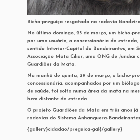
Bicho-preguiça resgatado na rodovia Bandeira
No último domingo, 25 de março, um bicho-pre
por uma usuária, a concessionária da estrada,
sentido Interior-Capital da Bandeirantes, em 
Associação Mata Ciliar, uma ONG de Jundiaí 
Guardiões da Mata.
Na manhã de quinta, 29 de março, o bicho-pre
concessionária, acompanhados por um biólogo
de saúde, foi solto numa área da mata na mes
bem distante da estrada.
O projeto Guardiões da Mata em três anos já r
rodovias do Sistema Anhanguera-Bandeirantes
{gallery}cidadao/preguica-gal{/gallery}