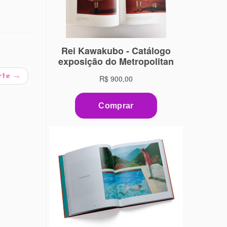
rte
→