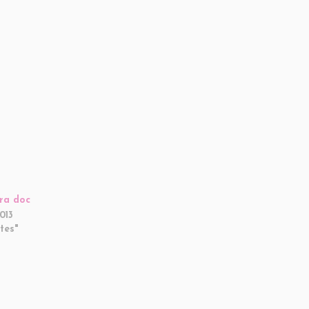
ra doc
013
tes"