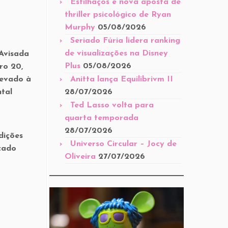
Estilhaços é nova aposta de
thriller psicológico de Ryan
Murphy
05/08/2026
Seriado Fúria lidera ranking
de visualizações na Disney
 Avisada
Plus
05/08/2026
ro 20,
levado à
Anitta lança Equilibrivm II
tal
28/07/2026
Ted Lasso volta para
quarta temporada
28/07/2026
dições
Universo Circular – Jocy de
cado
Oliveira
27/07/2026