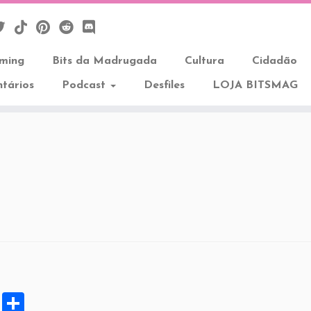
aming
Bits da Madrugada
Cultura
Cidadão
tários
Podcast
Desfiles
LOJA BITSMAG
X
S