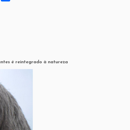
h
ar
e
ntes é reintegrado à natureza