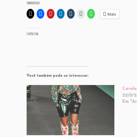
Compartilhe:
Mais
Curtir isso:
Você também pode se interessar:
Cavale
22/11/2
Em "Ar