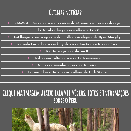
Últimas notícias:
CASACOR Rio celebra aniversário de 35 anos em novo endereço
The Strokes lança novo álbum e turnê
Estilhaços é nova aposta de thriller psicológico de Ryan Murphy
Seriado Fúria lidera ranking de visualizações na Disney Plus
Anitta lança Equilibrivm II
Ted Lasso volta para quarta temporada
Universo Circular – Jocy de Oliveira
Frozen Charlotte é o novo álbum de Jack White
Clique na imagem abaixo para ver vídeos, fotos e informações
sobre o Peru