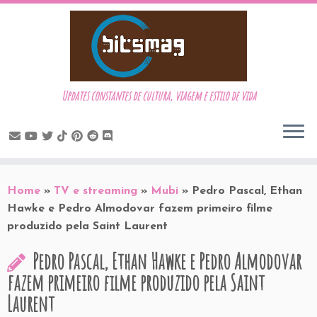
Updates constantes de cultura, viagem e estilo de vida
Skip
to
Home
»
TV e streaming
»
Mubi
»
Pedro Pascal, Ethan
content
Hawke e Pedro Almodovar fazem primeiro filme
produzido pela Saint Laurent
Pedro Pascal, Ethan Hawke e Pedro Almodovar
fazem primeiro filme produzido pela Saint
Laurent