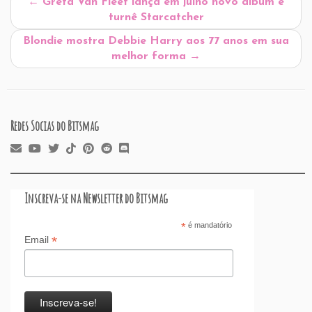
←
Greta Van Fleet lança em julho novo álbum e
o
n
p
ss
s
o
turnê Starcatcher
o
p
n
Blondie mostra Debbie Harry aos 77 anos em sua
k
melhor forma
→
Redes Socias do Bitsmag
Inscreva-se na Newsletter do Bitsmag
*
é mandatório
*
Email