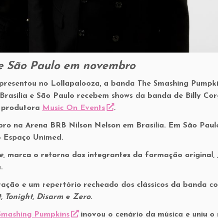
 e São Paulo em novembro
apresentou no Lollapalooza, a banda The Smashing Pumpk
Brasília e São Paulo recebem shows da banda de Billy Cor
 produtora
Music On Events
.
bro na Arena BRB Nilson Nelson em Brasília. Em São Paul
o Espaço Unimed.
e
, marca o retorno dos integrantes da formação original,
.
ação e um repertório recheado dos clássicos da banda c
t, Tonight, Disarm
e
Zero
.
Smashing Pumpkins
inovou o cenário da música e uniu o 