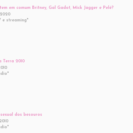
tem em comum Britney, Gal Gadot, Mick Jagger e Pelé?
/2020
 e streaming"
a Terra 2010
2010
dio"
 sexual dos besouros
2010
dio"