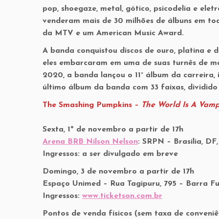
pop, shoegaze, metal, gótico, psicodelia e ele
venderam mais de 30 milhões de álbuns em t
da MTV e um American Music Award.
A banda conquistou discos de ouro, platina e 
eles embarcaram em uma de suas turnês de ma
2020, a banda lançou o 11° álbum da carreira, 
último álbum da banda com 33 faixas, dividido
The Smashing Pumpkins –
The World Is A Vamp
Sexta, 1º de novembro a partir de 17h
Arena BRB Nilson Nelson
: SRPN – Brasília, DF
Ingressos: a ser divulgado em breve
Domingo, 3 de novembro a partir de 17h
Espaço Unimed – Rua Tagipuru, 795 – Barra Fu
Ingressos:
www.ticketson.com.br
Pontos de venda físicos (sem taxa de conveniên