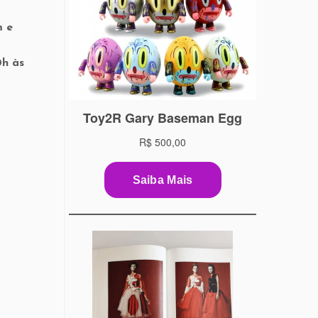
m e
0h às