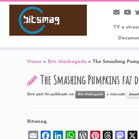
TV e stre
Documen
Skip
to
Home
»
Bits Madrugada
»
The Smashing Pumpk
content
The Smashing Pumpkins faz du
Este post foi publicado em
e marcado
Bits Madrugada
Smash
Bitsmag
E
F
Li
W
W
Pi
T
M