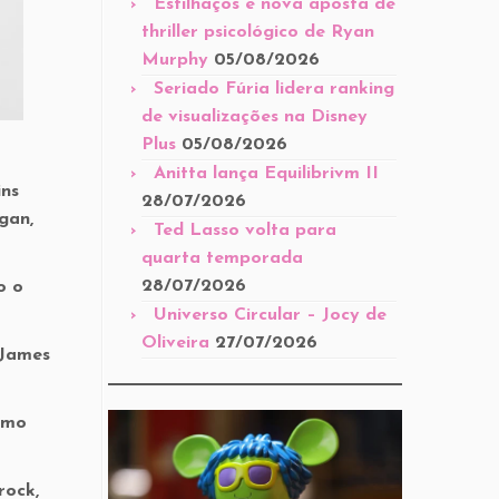
Estilhaços é nova aposta de
thriller psicológico de Ryan
Murphy
05/08/2026
Seriado Fúria lidera ranking
de visualizações na Disney
Plus
05/08/2026
Anitta lança Equilibrivm II
ins
28/07/2026
gan,
Ted Lasso volta para
quarta temporada
28/07/2026
o o
Universo Circular – Jocy de
Oliveira
27/07/2026
 James
omo
rock,