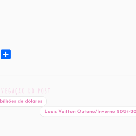
X
S
h
ar
e
avegação do post
bilhões de dólares
Louis Vuitton Outono/Inverno 2024-2