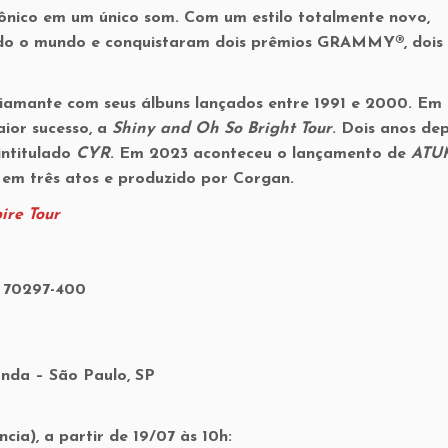
trônico em um único som. Com um estilo totalmente novo,
odo o mundo e conquistaram dois prêmios GRAMMY®, doi
diamante com seus álbuns lançados entre 1991 e 2000. Em 
ior sucesso, a
Shiny and Oh So Bright Tour
. Dois anos dep
intitulado
CYR
. Em 2023 aconteceu o lançamento de
ATU
 em três atos e produzido por Corgan.
ire Tour
, 70297-400
nda – São Paulo, SP
cia), a partir de 19/07 às 10h: