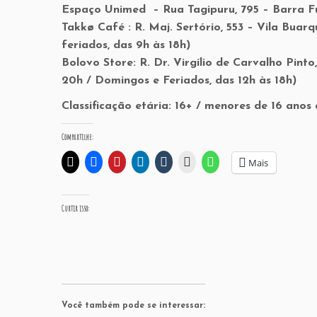
Espaço Unimed – Rua Tagipuru, 795 – Barra Fu
Takkø Café : R. Maj. Sertório, 553 – Vila Buar
feriados, das 9h às 18h)
Bolovo Store: R. Dr. Virgílio de Carvalho Pint
20h / Domingos e Feriados, das 12h às 18h)
Classificação etária: 16+ / menores de 16 ano
Compartilhe:
Mais
Curtir isso:
Você também pode se interessar: