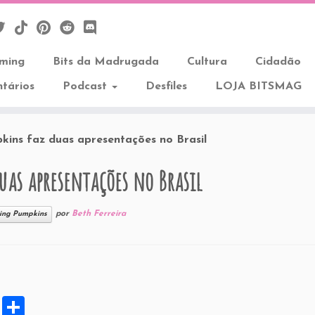
aming
Bits da Madrugada
Cultura
Cidadão
tários
Podcast
Desfiles
LOJA BITSMAG
ins faz duas apresentações no Brasil
as apresentações no Brasil
por
Beth Ferreira
ing Pumpkins
X
S