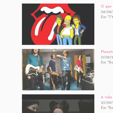
O que 
08/06
Em "TV
Planet
31/08/
Em "Ra
A vida
23/09/
Em "Ra