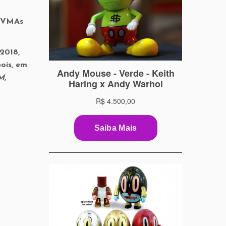
s VMAs
2018,
ois, em
M
,