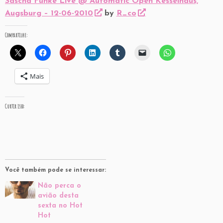
Sascha Funke Live @ Automatic Open Kesselhaus,
Augsburg – 12-06-2010
by
R_co
Compartilhe:
Mais
Curtir isso:
Você também pode se interessar:
Não perca o
avião desta
sexta no Hot
Hot