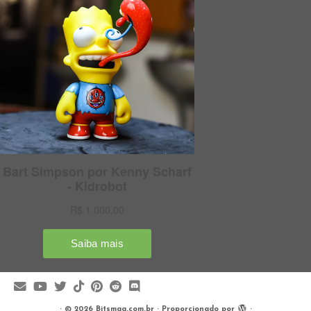
·
© 2026
Bitsmag.com.br
·
Proporcionado por
·