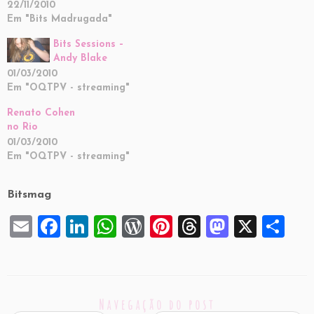
22/11/2010
Em "Bits Madrugada"
Bits Sessions –
Andy Blake
01/03/2010
Em "OQTPV - streaming"
Renato Cohen
no Rio
01/03/2010
Em "OQTPV - streaming"
Bitsmag
E
F
Li
W
W
Pi
T
M
X
S
m
a
n
h
or
nt
hr
a
h
ai
c
k
at
d
er
e
st
ar
l
e
e
s
P
es
a
o
e
Navegação do post