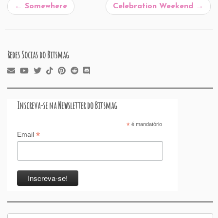
b
dI
A
re
t
d
d
←
Somewhere
Celebration Weekend
→
o
n
p
ss
s
o
o
p
n
k
Redes Socias do Bitsmag
Inscreva-se na Newsletter do Bitsmag
*
é mandatório
*
Email