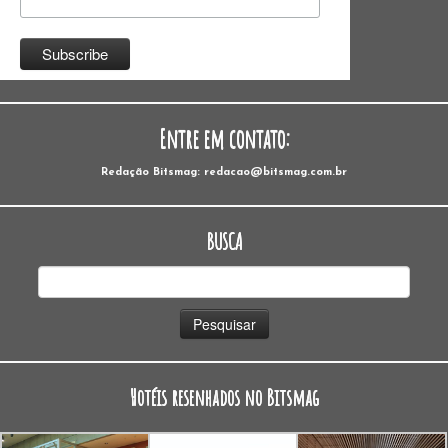
Entre em contato:
Redação Bitsmag: redacao@bitsmag.com.br
BUSCA
Pesquisar
por:
Hotéis resenhados no Bitsmag