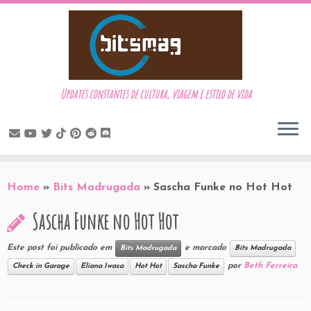
Updates constantes de cultura, viagem e estilo de vida
Skip
to
Home
»
Bits Madrugada
»
Sascha Funke no Hot Hot
content
Sascha Funke no Hot Hot
Este post foi publicado em
e marcado
Bits Madrugada
Bits Madrugada
por
Beth Ferreira
Check in Garage
Eliana Iwasa
Hot Hot
Sascha Funke