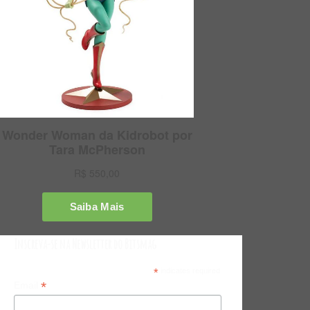
Inscreva-se na Newsletter do Bitsmag
*
indicates required
*
Email