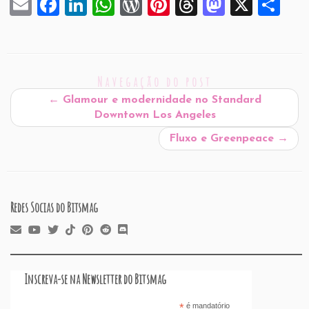
E
F
Li
W
W
Pi
T
M
X
S
m
a
n
h
or
nt
hr
a
h
ai
c
k
at
d
er
e
st
ar
l
e
e
s
P
es
a
o
e
Navegação do post
b
dI
A
re
t
d
d
←
Glamour e modernidade no Standard
o
n
p
ss
s
o
Downtown Los Angeles
o
p
n
Fluxo e Greenpeace
→
k
Redes Socias do Bitsmag
Inscreva-se na Newsletter do Bitsmag
*
é mandatório