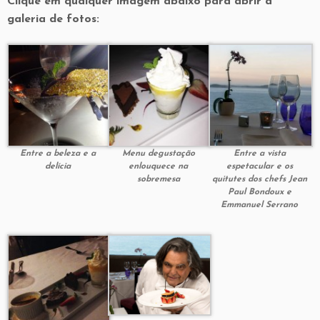
Clique em qualquer imagem abaixo para abrir a
galeria de fotos:
Entre a beleza e a
Menu degustação
Entre a vista
delícia
enlouquece na
espetacular e os
sobremesa
quitutes dos chefs Jean
Paul Bondoux e
Emmanuel Serrano