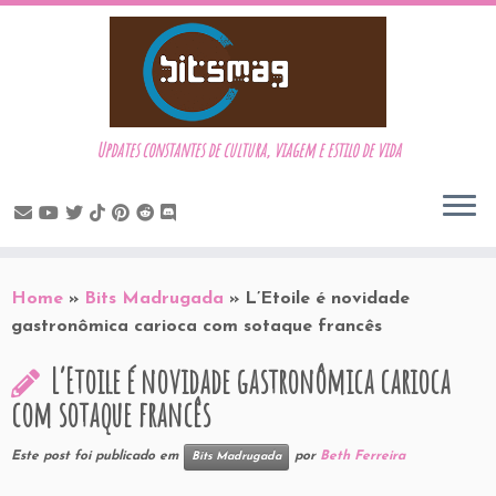
Updates constantes de cultura, viagem e estilo de vida
Skip
to
Home
»
Bits Madrugada
»
L’Etoile é novidade
content
gastronômica carioca com sotaque francês
L’Etoile é novidade gastronômica carioca
com sotaque francês
Este post foi publicado em
por
Beth Ferreira
Bits Madrugada