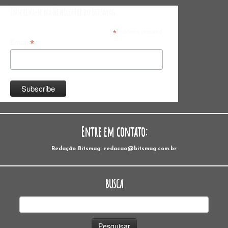
Inscreva-se na Newsletter do Bitsmag
*
indicates required
*
Email
Entre em contato:
Redação Bitsmag: redacao@bitsmag.com.br
BUSCA
Pesquisar
por: