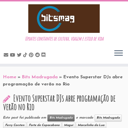
Updates constantes de cultura, viagem e estilo de vida
Skip
to
Home
»
Bits Madrugada
»
Evento Superstar DJs abre
content
programação de verão no Rio
Evento Superstar DJs abre programação de
verão no Rio
Este post foi publicado em
e marcado
Bits Madrugada
Bits Madrugada
Ferry Corsten
Forte de Copacabana
Magui
Marcelinho da Lua