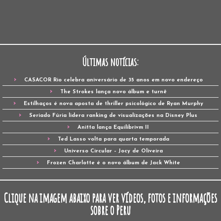
Últimas notícias:
CASACOR Rio celebra aniversário de 35 anos em novo endereço
The Strokes lança novo álbum e turnê
Estilhaços é nova aposta de thriller psicológico de Ryan Murphy
Seriado Fúria lidera ranking de visualizações na Disney Plus
Anitta lança Equilibrivm II
Ted Lasso volta para quarta temporada
Universo Circular – Jocy de Oliveira
Frozen Charlotte é o novo álbum de Jack White
Clique na imagem abaixo para ver vídeos, fotos e informações
sobre o Peru