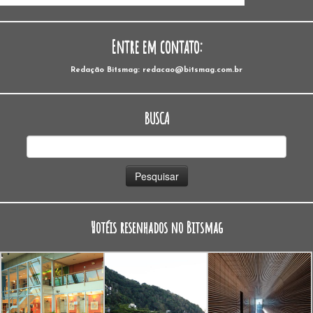
Entre em contato:
Redação Bitsmag: redacao@bitsmag.com.br
BUSCA
Pesquisar
por:
Hotéis resenhados no Bitsmag