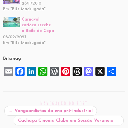
26/11/2010
Em "Bits Madrugada"
Carnaval
carioca recebe
o Baile do Copa
08/02/2023
Em "Bits Madrugada"
Bitsmag
E
F
Li
W
W
Pi
T
M
X
S
m
a
n
h
or
nt
hr
a
h
ai
c
k
at
d
er
e
st
ar
l
e
e
s
P
es
a
o
e
Navegação do post
b
dI
A
re
t
d
d
←
Vanguardistas da era pré-industrial
o
n
p
ss
s
o
Cachaça Cinema Clube em Sessão Veraneio
→
o
p
n