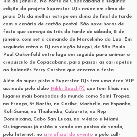
Rio de Janeiro. No Forte de Copacabana a segunda
edição do projeto Superstar DJ’s reúne em clima de
praia DJs da melhor estirpe em clima de final de tarde
com o cenário de cartão postal. São nove horas de
festa que começa às três da tarde de sábado, 8 de
janeiro, com set a comando de Marcelinho da Lua. Em
seguinda entra o DJ revelação Magui, de São Paulo.
Paul Oakenfold entre logo em seguida para animar o
crepúsculo de Copacabana, para passar as carrapetas
ao holandês Ferry Corsten que encerra a festa.
Além da super pista o Superstar DJs tem uma área VIP
assinada pelo clube
Nikki Beach
, que tem filiais nos
lugares mais bombados do mundo como Saint Tropez,
na França, St Barths, no Caribe, Marbella, na Espanha,
Koh Samui, na Thailandia, Cabarete, na Rep
Dominicana, Cabo San Lucas, no México e Miami.
Os ingressos já estão à venda em postos de venda,
pela Internet, no
site oficial do evento
e pelo call-