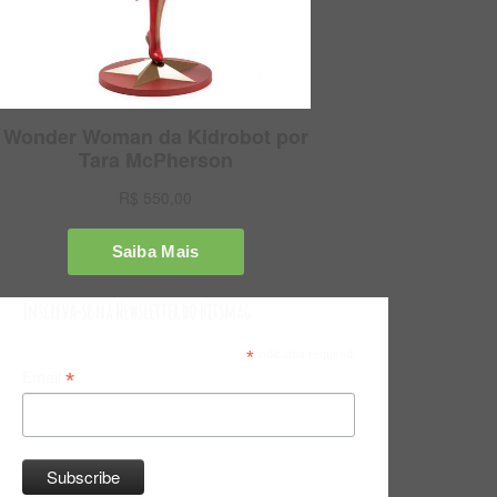
Inscreva-se na Newsletter do Bitsmag
*
indicates required
*
Email