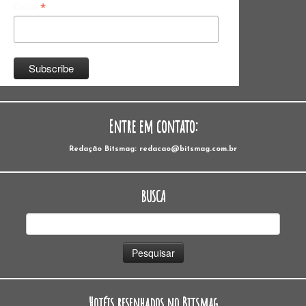
*
Email
Entre em contato:
Redação Bitsmag: redacao@bitsmag.com.br
BUSCA
Pesquisar
por:
Hotéis resenhados no Bitsmag