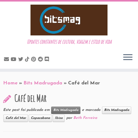
Updates constantes de cultura, viagem e estilo de vida
Skip
to
Home
»
Bits Madrugada
»
Café del Mar
content
Café del Mar
Este post foi publicado em
e marcado
Bits Madrugada
Bits Madrugada
por
Beth Ferreira
Café del Mar
Copacabana
Ibiza