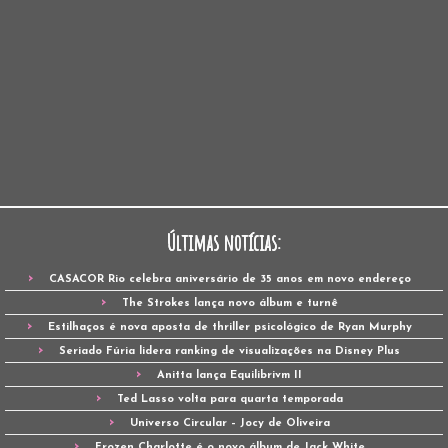
Últimas notícias:
CASACOR Rio celebra aniversário de 35 anos em novo endereço
The Strokes lança novo álbum e turnê
Estilhaços é nova aposta de thriller psicológico de Ryan Murphy
Seriado Fúria lidera ranking de visualizações na Disney Plus
Anitta lança Equilibrivm II
Ted Lasso volta para quarta temporada
Universo Circular – Jocy de Oliveira
Frozen Charlotte é o novo álbum de Jack White