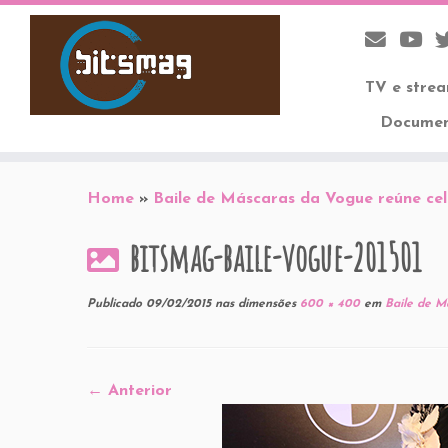
TV e stre
Documen
Skip
to
Home
»
Baile de Máscaras da Vogue reúne ce
content
bitsmag-baile-vogue-201501
Publicado
09/02/2015
nas dimensões
600 × 400
em
Baile de M
← Anterior