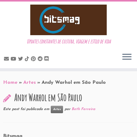
Updates constantes de cultura, viagem e estilo de vida
Skip
to
Home
»
Artes
»
Andy Warhol em São Paulo
content
Andy Warhol em São Paulo
Este post foi publicado em
por
Beth Ferreira
Artes
Bitsmag