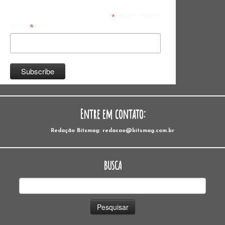
*
indicates required
*
Email
Entre em contato:
Redação Bitsmag: redacao@bitsmag.com.br
BUSCA
Pesquisar
por: