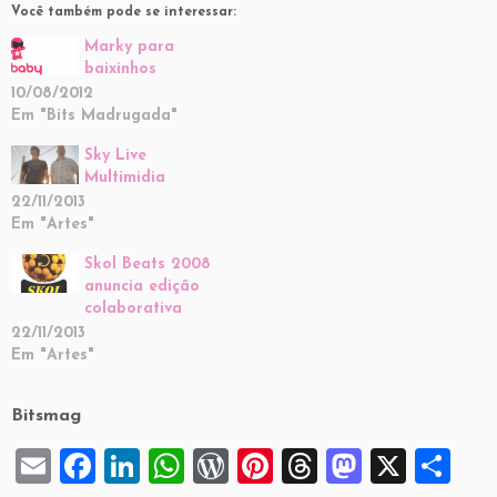
Você também pode se interessar:
Marky para
baixinhos
10/08/2012
Em "Bits Madrugada"
Sky Live
Multimidia
22/11/2013
Em "Artes"
Skol Beats 2008
anuncia edição
colaborativa
22/11/2013
Em "Artes"
Bitsmag
E
F
Li
W
W
Pi
T
M
X
S