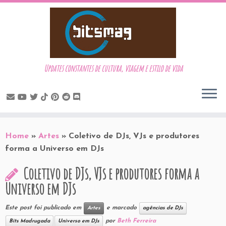
Updates constantes de cultura, viagem e estilo de vida
Skip
to
Home
»
Artes
»
Coletivo de DJs, VJs e produtores
content
forma a Universo em DJs
Coletivo de DJs, VJs e produtores forma a
Universo em DJs
Este post foi publicado em
e marcado
Artes
agências de DJs
por
Beth Ferreira
Bits Madrugada
Universo em DJs