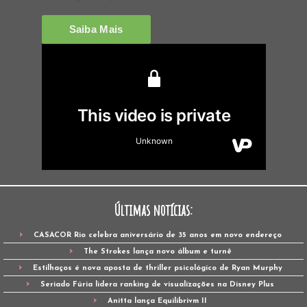
Últimas notícias:
CASACOR Rio celebra aniversário de 35 anos em novo endereço
The Strokes lança novo álbum e turnê
Estilhaços é nova aposta de thriller psicológico de Ryan Murphy
Seriado Fúria lidera ranking de visualizações na Disney Plus
Anitta lança Equilibrivm II