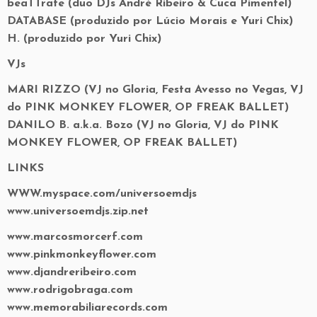
beaTTrate (duo DJs André Ribeiro & Cuca Pimentel)
DATABASE (produzido por Lúcio Morais e Yuri Chix)
H. (produzido por Yuri Chix)
VJs
MARI RIZZO (VJ no Gloria, Festa Avesso no Vegas, VJ
do PINK MONKEY FLOWER, OP FREAK BALLET)
DANILO B. a.k.a. Bozo (VJ no Gloria, VJ do PINK
MONKEY FLOWER, OP FREAK BALLET)
LINKS
WWW.myspace.com/universoemdjs
www.universoemdjs.zip.net
www.marcosmorcerf.com
www.pinkmonkeyflower.com
www.djandreribeiro.com
www.rodrigobraga.com
www.memorabiliarecords.com