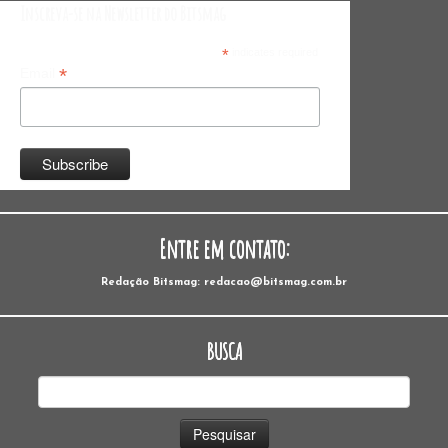
Inscreva-se na Newsletter do Bitsmag
*
indicates required
*
Email
Entre em contato:
Redação Bitsmag: redacao@bitsmag.com.br
BUSCA
Pesquisar
por: