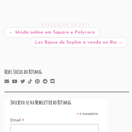
m
a
n
h
or
nt
hr
a
h
ai
c
k
at
d
er
e
st
ar
l
e
e
s
P
es
a
o
e
Navegação do post
b
dI
A
re
t
d
d
←
Moda online em Square e Polyvore
o
n
p
ss
s
o
Les Bijoux de Sophie à venda no Rio
→
o
p
n
k
Redes Socias do Bitsmag
Inscreva-se na Newsletter do Bitsmag
*
é mandatório
*
Email