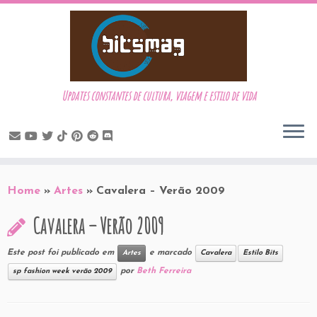
Updates constantes de cultura, viagem e estilo de vida
Skip
to
Home
»
Artes
»
Cavalera – Verão 2009
content
Cavalera – Verão 2009
Este post foi publicado em
e marcado
Artes
Cavalera
Estilo Bits
por
Beth Ferreira
sp fashion week verão 2009