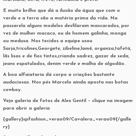
E muito brilho que dá a ilusão da água que com o
verde e a terra são a matéria prima da vida. Na
passarela alguns modelos desfilaram mascarados, por
vez de mulher macaco, ou de homem galinha, monga
ou medusa. Nos tecidos a equipe usou
Sarja,tricolines,Georgete, zibeline,lamê, organza,tafetá,
lãs lisas e de fios tintos,criando xadrez, gazar de seda,
jeans espatulados, denim verde e malha de algodão.
A boa alfaiataria dá corpo a criações bastante
audaciosas. Nos pés Marcelo ainda aposta nas botas
cowboy.
Veja galeria de fotos de Alex Gentil – clique na imagem
para abrir a galeria
{gallery}spfashion_verao09/Cavalera_verao09{/galle
ry}