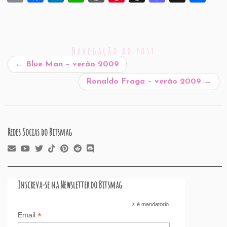
m
a
n
h
or
nt
hr
a
h
ai
c
k
at
d
er
e
st
ar
l
e
e
s
P
es
a
o
e
Navegação do post
b
dI
A
re
t
d
d
←
Blue Man – verão 2009
o
n
p
ss
s
o
Ronaldo Fraga – verão 2009
→
o
p
n
k
Redes Socias do Bitsmag
Inscreva-se na Newsletter do Bitsmag
*
é mandatório
*
Email