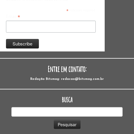
*
indicates required
*
Email
Entre em contato:
Redação Bitsmag: redacao@bitsmag.com.br
BUSCA
Pesquisar
por: