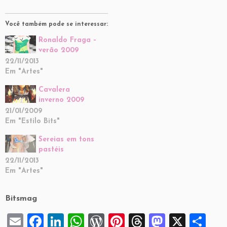
Você também pode se interessar:
Ronaldo Fraga –
verão 2009
22/11/2013
Em "Artes"
Cavalera
inverno 2009
21/01/2009
Em "Estilo Bits"
Sereias em tons
pastéis
22/11/2013
Em "Artes"
Bitsmag
E
F
Li
W
W
Pi
T
M
X
S