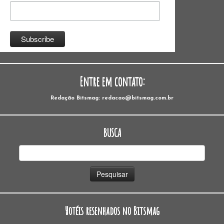
Entre em contato:
Redação Bitsmag: redacao@bitsmag.com.br
BUSCA
Pesquisar
por:
Hotéis resenhados no Bitsmag