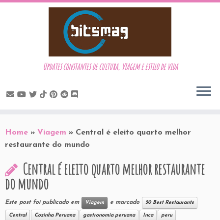
Updates constantes de cultura, viagem e estilo de vida
Skip
to
Home
»
Viagem
»
Central é eleito quarto melhor
content
restaurante do mundo
Central é eleito quarto melhor restaurante
do mundo
Este post foi publicado em
e marcado
Viagem
50 Best Restaurants
Central
Cozinha Peruana
gastronomia peruana
Inca
peru