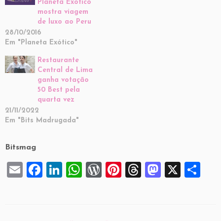
Planeta Exótico
mostra viagem
de luxo ao Peru
28/10/2016
Em "Planeta Exótico"
Restaurante
Central de Lima
ganha votação
50 Best pela
quarta vez
21/11/2022
Em "Bits Madrugada"
Bitsmag
E
F
Li
W
W
Pi
T
M
X
S
m
a
n
h
or
nt
hr
a
h
ai
c
k
at
d
er
e
st
ar
l
e
e
s
P
es
a
o
e