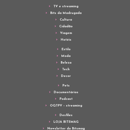
TV e streaming
Bits da Madrugada
Cultura
Cidadão
Viagem
Hotéis
Estilo
Moda
Beleza
Tech
Decor
Pets
Documentários
Podcast
OQTPV – streaming
Desfiles
LOJA BITSMAG
Newsletter do Bitsmag