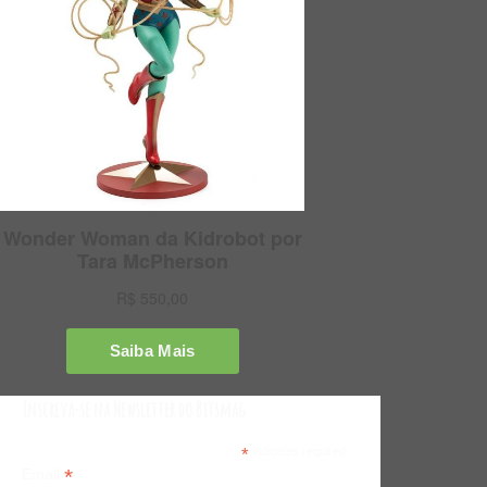
Inscreva-se na Newsletter do Bitsmag
*
indicates required
*
Email