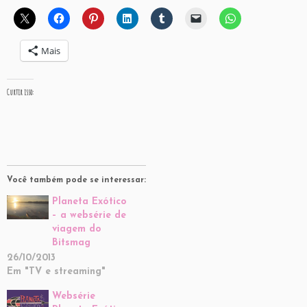
Mais
Curtir isso:
Você também pode se interessar:
Planeta Exótico
– a websérie de
viagem do
Bitsmag
26/10/2013
Em "TV e streaming"
Websérie