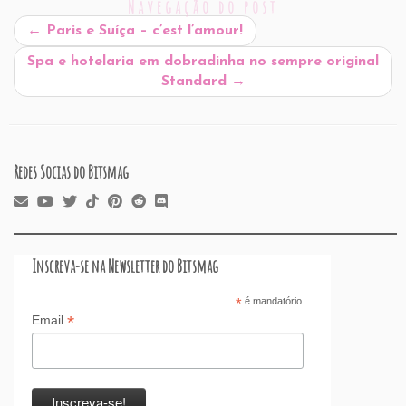
Navegação do post
b
dI
A
re
t
d
d
←
Paris e Suíça – c’est l’amour!
o
n
p
ss
s
o
Spa e hotelaria em dobradinha no sempre original
o
p
n
Standard
→
k
Redes Socias do Bitsmag
Inscreva-se na Newsletter do Bitsmag
*
é mandatório
*
Email