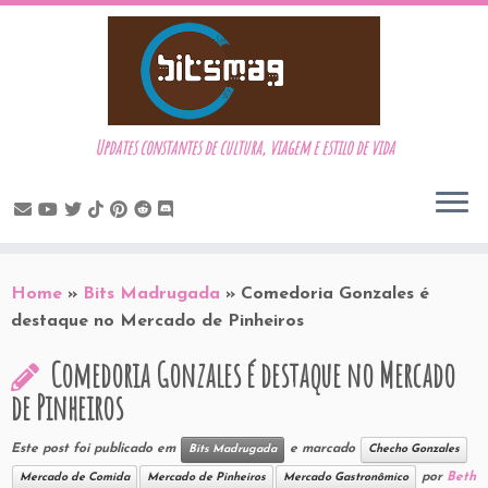
Updates constantes de cultura, viagem e estilo de vida
Skip
to
Home
»
Bits Madrugada
»
Comedoria Gonzales é
content
destaque no Mercado de Pinheiros
Comedoria Gonzales é destaque no Mercado
de Pinheiros
Este post foi publicado em
e marcado
Bits Madrugada
Checho Gonzales
por
Beth
Mercado de Comida
Mercado de Pinheiros
Mercado Gastronômico