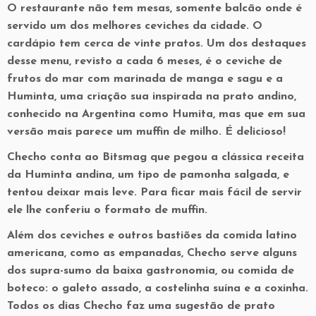
O restaurante não tem mesas, somente balcão onde é
servido um dos melhores ceviches da cidade. O
cardápio tem cerca de vinte pratos. Um dos destaques
desse menu, revisto a cada 6 meses, é o ceviche de
frutos do mar com marinada de manga e sagu e a
Huminta, uma criação sua inspirada na prato andino,
conhecido na Argentina como Humita, mas que em sua
versão mais parece um muffin de milho. É delicioso!
Checho conta ao Bitsmag que pegou a clássica receita
da Huminta andina, um tipo de pamonha salgada, e
tentou deixar mais leve. Para ficar mais fácil de servir
ele lhe conferiu o formato de muffin.
Além dos ceviches e outros bastiões da comida latino
americana, como as empanadas, Checho serve alguns
dos supra-sumo da baixa gastronomia, ou comida de
boteco: o galeto assado, a costelinha suína e a coxinha.
Todos os dias Checho faz uma sugestão de prato