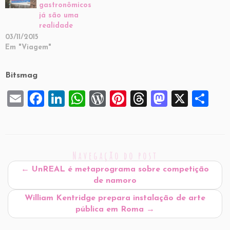
gastronômicos
já são uma
realidade
03/11/2015
Em "Viagem"
Bitsmag
E
F
Li
W
W
Pi
T
M
X
S
m
a
n
h
or
nt
hr
a
h
ai
c
k
at
d
er
e
st
ar
l
e
e
s
P
es
a
o
e
Navegação do post
b
dI
A
re
t
d
d
←
UnREAL é metaprograma sobre competição
o
n
p
ss
s
o
de namoro
o
p
n
William Kentridge prepara instalação de arte
k
pública em Roma
→