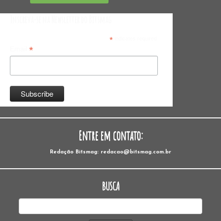
Inscreva-se na Newsletter do Bitsmag
*
indicates required
*
Email
Entre em contato:
Redação Bitsmag: redacao@bitsmag.com.br
BUSCA
Pesquisar
por: